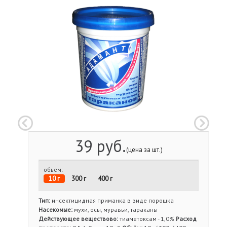
39 руб.
(цена за шт.)
объем:
10 г
300 г
400 г
Тип:
инсектицидная приманка в виде порошка
Насекомые:
мухи, осы, муравьи, тараканы
Действующее веществово:
тиаметоксам - 1,0%
Расход