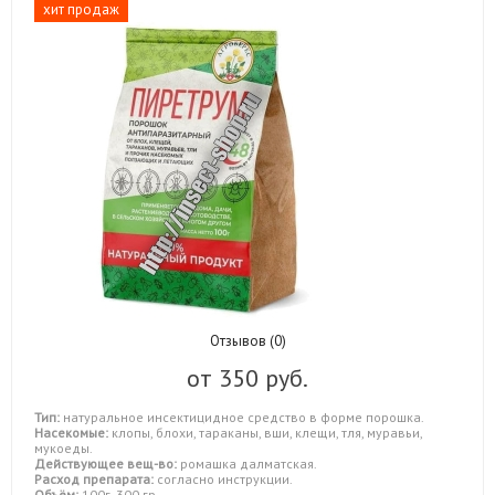
хит продаж
Отзывов (0)
от
350 руб.
Тип:
натуральное инсектицидное средство в форме порошка.
Насекомые:
клопы, блохи, тараканы, вши, клещи, тля, муравьи,
мукоеды.
Действующее вещ-во:
ромашка далматская.
Расход препарата:
согласно инструкции.
Объём:
100г, 300 гр.