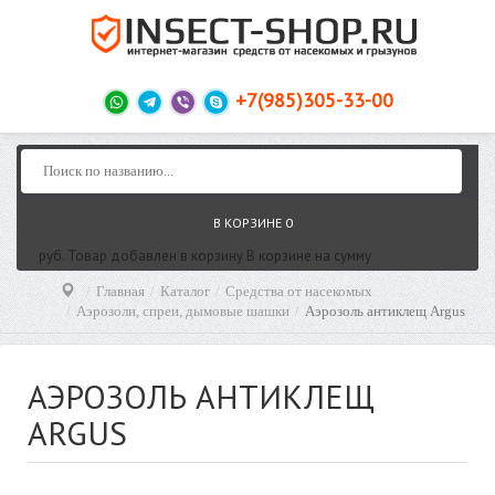
+7(985)305-33-00
В КОРЗИНЕ
0
руб.
Товар добавлен в корзину
В корзине
на сумму
Главная
Каталог
Средства от насекомых
Аэрозоли, спреи, дымовые шашки
Аэрозоль антиклещ Argus
АЭРОЗОЛЬ АНТИКЛЕЩ
ARGUS