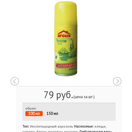
79 руб.
(цена за шт.)
объем:
100 мл
150 мл
Тип:
Инсектицидный аэрозоль
Насекомые:
клещи,
комары, блохи, мокрецы, москиты
Действующее вещ-