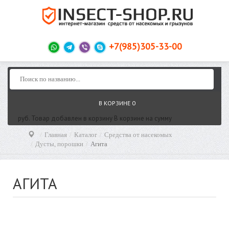
+7(985)305-33-00
В КОРЗИНЕ
0
руб.
Товар добавлен в корзину
В корзине
на сумму
Главная
Каталог
Средства от насекомых
Дусты, порошки
Агита
АГИТА