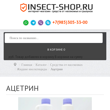
+7(985)305-33-00
В КОРЗИНЕ
0
руб.
Товар добавлен в корзину
В корзине
на сумму
Главная
Каталог
Средства от насекомых
Жидкие инсектициды
Ацетрин
АЦЕТРИН