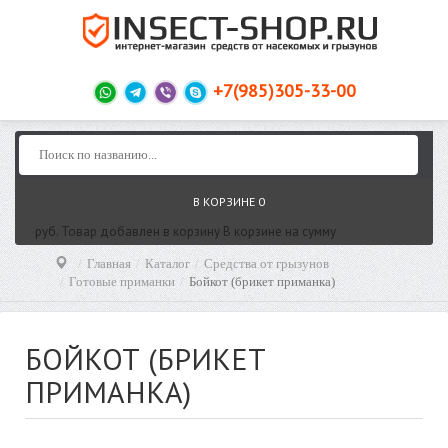
+7(985)305-33-00
В КОРЗИНЕ
0
руб.
Товар добавлен в корзину
В корзине
на сумму
Главная
Каталог
Средства от грызунов
Готовые приманки
Бойкот (брикет приманка)
БОЙКОТ (БРИКЕТ
ПРИМАНКА)