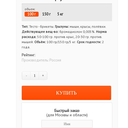
объем:
100 г
150 г
5 кг
Тип:
Тесто - брикеты.
Грызуны:
мыши, крысы, полёвки.
Действующее вещ-во:
бромадиолон 0,005%.
Норма
расхода:
50-100 гр. против крыс, 20-30 гр. против
мышей.
Объём:
100 гр/150 гр/5 кг.
Срок годности:
2
года.
Рейтинг:
Производитель:
Россия
-
+
Быстрый заказ
(для Москвы и области)