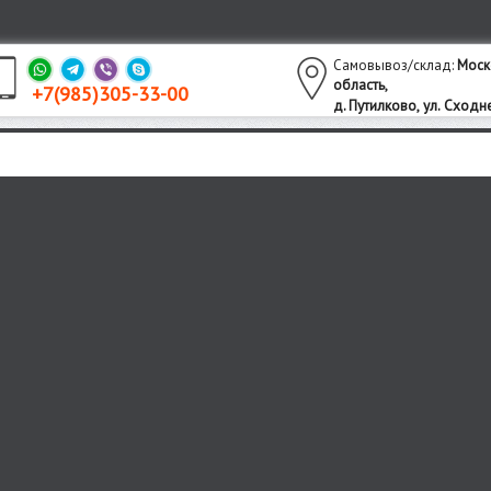
Самовывоз/склад:
Моск
область,
+7(985)305-33-00
утилково,
ул. Сходне
д. П