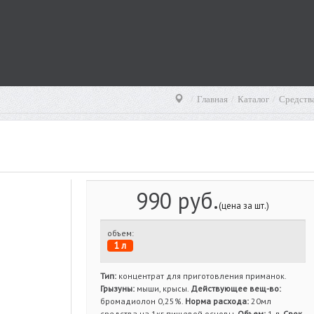
Главная
Каталог
Средства
990 руб.
(цена за шт.)
объем:
1 л
Тип:
концентрат для приготовления приманок.
Грызуны:
мыши, крысы.
Действующее вещ-во:
бромадиолон 0,25%.
Норма расхода:
20мл
средства на 1кг пищевой основы.
Объем:
1 л.
Срок