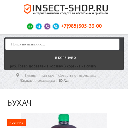
+7(985)305-33-00
В КОРЗИНЕ
0
руб.
Товар добавлен в корзину
В корзине
на сумму
Главная
Каталог
Средства от насекомых
Жидкие инсектициды
БУХач
БУХАЧ
новинка