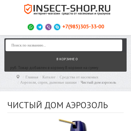
+7(985)305-33-00
В КОРЗИНЕ
0
руб.
Товар добавлен в корзину
В корзине
на сумму
Главная
Каталог
Средства от насекомых
Аэрозоли, спреи, дымовые шашки
Чистый дом аэрозоль
ЧИСТЫЙ ДОМ АЭРОЗОЛЬ