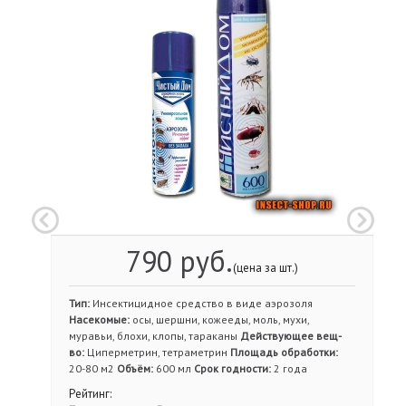
790 руб.
(цена за шт.)
Тип:
Инсектицидное средство в виде аэрозоля
Насекомые:
осы, шершни, кожееды, моль, мухи,
муравьи, блохи, клопы, тараканы
Действующее вещ-
во:
Циперметрин, тетраметрин
Площадь обработки:
20-80 м2
Объём:
600 мл
Срок годности:
2 года
Рейтинг: