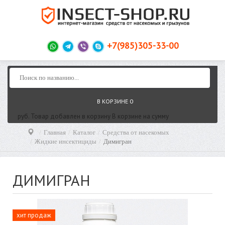
+7(985)305-33-00
В КОРЗИНЕ
0
руб.
Товар добавлен в корзину
В корзине
на сумму
Главная
Каталог
Средства от насекомых
Жидкие инсектициды
Димигран
ДИМИГРАН
хит продаж