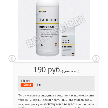
190 руб.
(цена за шт.)
объем:
50 мл
1 л
Тип:
Инсектоакарицидное средство
Насекомые:
клопы,
тараканы, клещи, блохи, чешуйницы, сверчки, муравьи,
осы, комары, мухи.
Действующее вещ-во:
Хлорпирифос