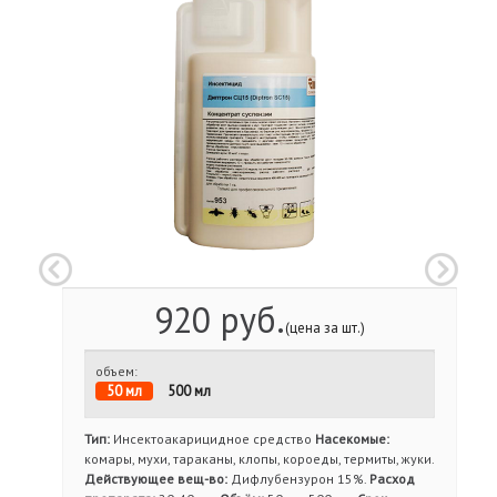
920 руб.
(цена за шт.)
объем:
50 мл
500 мл
Тип:
Инсектоакарицидное средство
Насекомые:
комары, мухи, тараканы, клопы, короеды, термиты, жуки.
Действующее вещ-во:
Дифлубензурон 15%.
Расход