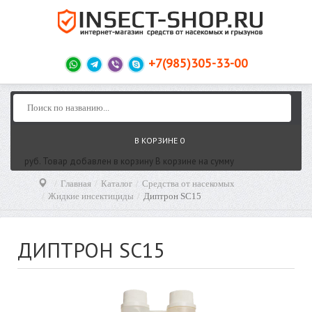
+7(985)305-33-00
В КОРЗИНЕ
0
руб.
Товар добавлен в корзину
В корзине
на сумму
Главная
Каталог
Средства от насекомых
Жидкие инсектициды
Диптрон SC15
ДИПТРОН SC15