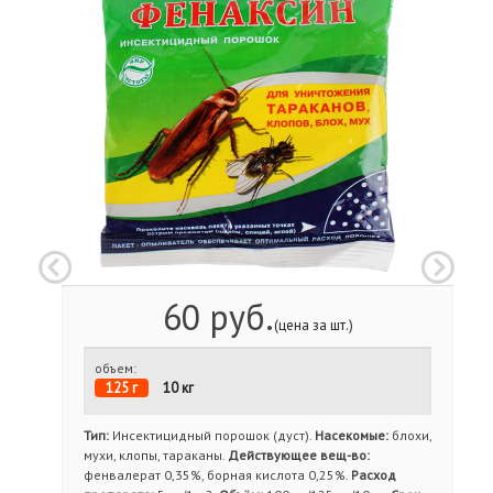
60 руб.
(цена за шт.)
объем:
125 г
10 кг
Тип:
Инсектицидный порошок (дуст).
Насекомые:
блохи,
мухи, клопы, тараканы.
Действующее вещ-во:
фенвалерат 0,35%, борная кислота 0,25%.
Расход