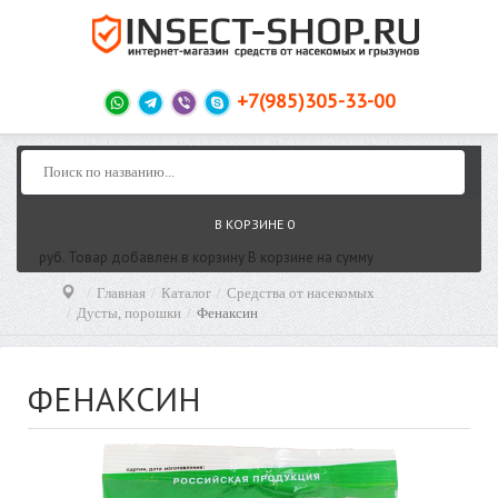
+7(985)305-33-00
В КОРЗИНЕ
0
руб.
Товар добавлен в корзину
В корзине
на сумму
Главная
Каталог
Средства от насекомых
Дусты, порошки
Фенаксин
ФЕНАКСИН