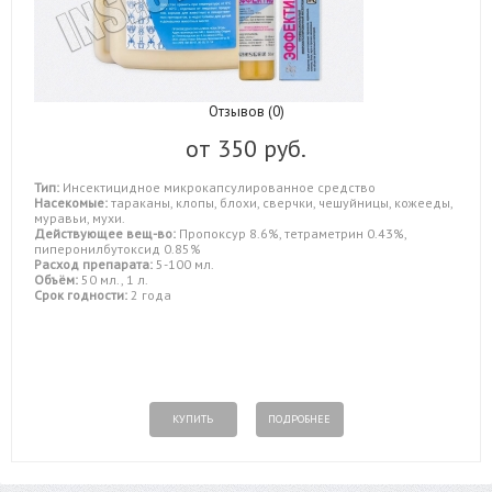
Отзывов (0)
от
350 руб.
Тип:
Инсектицидное микрокапсулированное средство
Насекомые:
тараканы, клопы, блохи, сверчки, чешуйницы, кожееды,
муравьи, мухи.
Действующее вещ-во:
Пропоксур 8.6%, тетраметрин 0.43%,
пиперонилбутоксид 0.85%
Расход препарата:
5-100 мл.
Объём:
50 мл., 1 л.
Срок годности:
2 года
КУПИТЬ
ПОДРОБНЕЕ