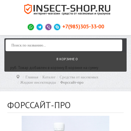
+7(985)305-33-00
В КОРЗИНЕ
0
руб.
Товар добавлен в корзину
В корзине
на сумму
Главная
Каталог
Средства от насекомых
Жидкие инсектициды
Форссайт-про
ФОРССАЙТ-ПРО