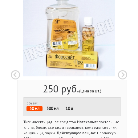
250 руб.
(цена за шт.)
объем:
50 мл
500 мл
10 л
Тип:
Инсектицидное средство
Насекомые:
постельные
клопы, блохи, все виды тараканов, кожееды, сверчки,
чешуйницы, пауки.
Действующее вещ-во:
Пропоксур