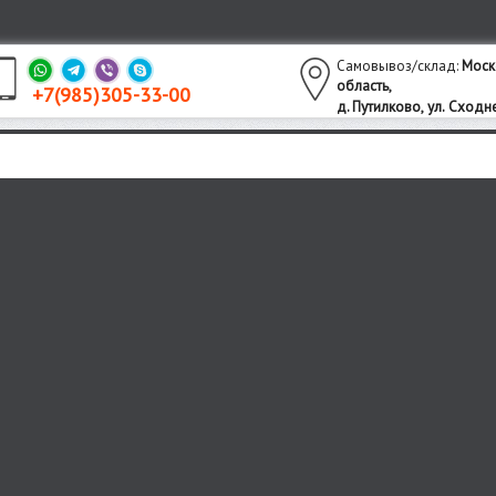
Самовывоз/склад:
Моск
область,
+7(985)305-33-00
утилково,
ул. Сходне
д. П