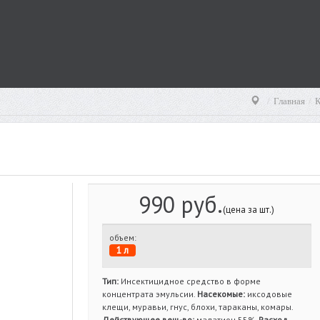
Главная
К
990 руб.
(цена за шт.)
объем:
1 л
Тип:
Инсектицидное средство в форме
концентрата эмульсии.
Насекомые:
иксодовые
клещи, муравьи, гнус, блохи, тараканы, комары.
Действующее вещ-во:
малатион 55%.
Расход