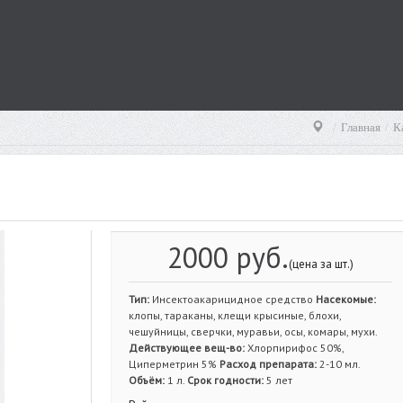
Главная
К
2000 руб.
(цена за шт.)
Тип:
Инсектоакарицидное средство
Насекомые:
клопы, тараканы, клещи крысиные, блохи,
чешуйницы, сверчки, муравьи, осы, комары, мухи.
Действующее вещ-во:
Хлорпирифос 50%,
Циперметрин 5%
Расход препарата:
2-10 мл.
Объём:
1 л.
Срок годности:
5 лет