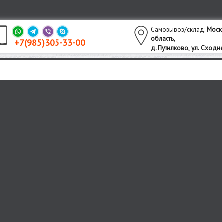
Самовывоз/склад:
Моск
область,
+7(985)305-33-00
утилково,
ул. Сходне
д. П