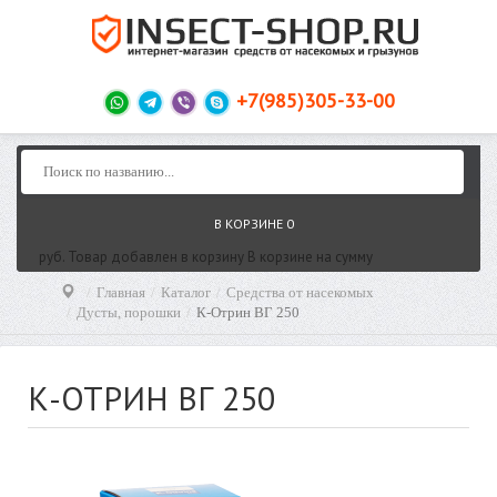
+7(985)305-33-00
В КОРЗИНЕ
0
руб.
Товар добавлен в корзину
В корзине
на сумму
Главная
Каталог
Средства от насекомых
Дусты, порошки
К-Отрин ВГ 250
К-ОТРИН ВГ 250