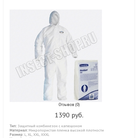
Отзывов (0)
1390 руб.
Тип:
Защитный комбинезон с капюшоном
Материал:
Микропористая пленка высокой плотности
Размер:
L, XL, XXL, XXXL