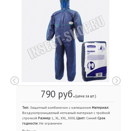
790 руб.
(цена за шт.)
Тип:
Защитный комбинезон с капюшоном
Материал:
Воздухопроницаемый нетканый материал с тройной
строчкой
Размер:
L, XL, XXL, XXXL
Цвет:
Синий
Срок
годности:
Не ограничен