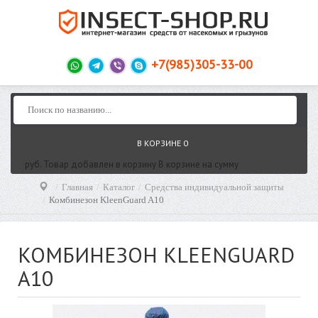
+7(985)305-33-00
В КОРЗИНЕ
0
руб.
Товар добавлен в корзину
В корзине
на сумму
Главная
Каталог
Средства индивидуальной защиты
Комбинезон KleenGuard A10
КОМБИНЕЗОН KLEENGUARD
A10