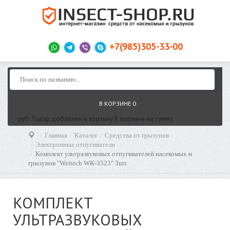
+7(985)305-33-00
В КОРЗИНЕ
0
руб.
Товар добавлен в корзину
В корзине
на сумму
Главная
Каталог
Средства от грызунов
Электронные отпугиватели
Комплект ультразвуковых отпугивателей насекомых и
грызунов "Weitech WK-3523" 3шт.
КОМПЛЕКТ
УЛЬТРАЗВУКОВЫХ