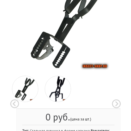
0 руб.
(цена за шт.)
Тип:
Cтальная ловушка в форме капкана
Вредители: