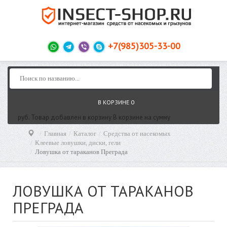
+7(985)305-33-00
В КОРЗИНЕ
0
руб.
Товар добавлен в корзину
В корзине
на сумму
Главная
Каталог
Средства от насекомых
Клеевые ловушки, диски, гели
Ловушка от тараканов Преграда
ЛОВУШКА ОТ ТАРАКАНОВ
ПРЕГРАДА