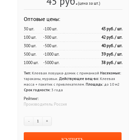
45 руб.
(цена за шт.)
Оптовые цены:
30 шт.
-
100 шт.
43 руб.
/ шт.
-
100 шт.
300 шт.
42 руб.
/ шт.
-
300 шт.
500 шт.
40 руб.
/ шт.
-
500 шт.
1000 шт.
39 руб.
/ шт.
-
1000 шт.
5000 шт.
38 руб.
/ шт.
Тип:
Клеевая ловушка-домик с приманкой
Насекомые:
тараканы, муравьи.
Действующее вещ-во:
Клеевая
масса + пакетик с привлекателем.
Площадь:
до 10 м2
Срок годности:
3 года
Рейтинг:
Производитель:
Россия
-
+