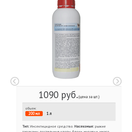
1090 руб.
(цена за шт.)
объем:
200 мл
1 л
Тип:
Инсектицидное средство.
Насекомые:
рыжие
тараканы, постельные клопы, блохи, муравьи, имаго