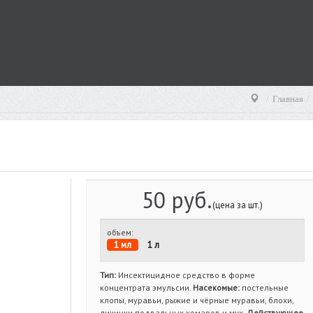
Главная
50 руб.
(цена за шт.)
объем:
1 мл
1 л
Тип:
Инсектицидное средство в форме
концентрата эмульсии.
Насекомые:
постельные
клопы, муравьи, рыжие и чёрные муравьи, блохи,
личинки подвальных комаров и мух.
Действующее