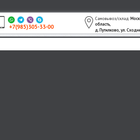
Самовывоз/склад:
Моск
область,
+7(985)305-33-00
утилково,
ул. Сходне
д. П