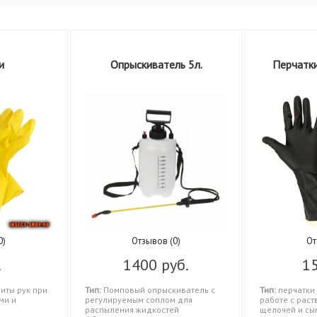
и
Опрыскиватель 5л.
Перчатк
0)
Отзывов (0)
От
.
1400 руб.
15
иты рук при
Тип:
Помповый опрыскиватель с
Тип:
перчатки 
ми и
регулируемым соплом для
работе с раст
распыления жидкостей
щелочей и сы