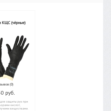
и КЩС (чёрные)
зывов (0)
0 руб.
для защиты рук при
ворами кислот,
пучими веществами.