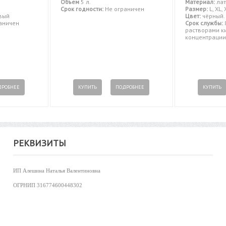
Объем
5 л.
Материал:
лат
Срок годности:
Не ограничен
Размер:
L, XL, 
вый
Цвет:
чёрный.
аничен
Срок службы:
8
растворами к
концентрации
ДРОБНЕЕ
КУПИТЬ
ПОДРОБНЕЕ
КУПИТЬ
РЕКВИЗИТЫ
ИП Алешина Наталья Валентиновна
ОГРНИП
316774600448302