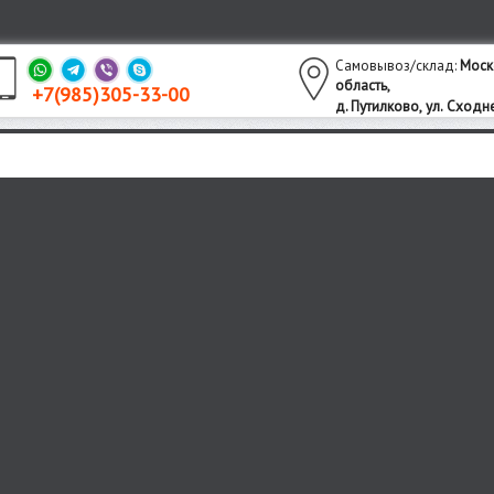
Самовывоз/склад:
Моск
область,
+7(985)305-33-00
утилково,
ул. Сходне
д. П