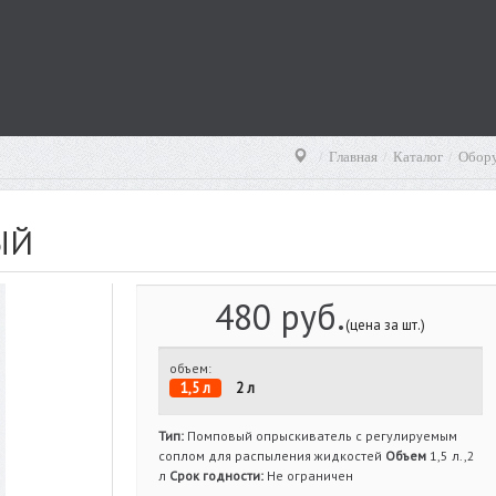
Главная
Каталог
Обор
ЫЙ
480 руб.
(цена за шт.)
объем:
1,5 л
2 л
Тип:
Помповый опрыскиватель с регулируемым
соплом для распыления жидкостей
Объем
1,5 л.,2
л
Срок годности:
Не ограничен