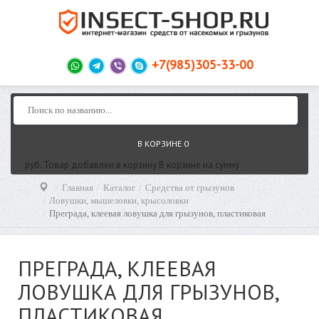
+7(985)305-33-00
В КОРЗИНЕ
0
руб.
Товар добавлен в корзину
В корзине
на сумму
Главная
Каталог
Средства от грызунов
Ловушки, мышеловки, крысоловки
Преграда, клеевая ловушка для грызунов, пластиковая
ПРЕГРАДА, КЛЕЕВАЯ
ЛОВУШКА ДЛЯ ГРЫЗУНОВ,
ПЛАСТИКОВАЯ