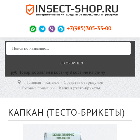
+7(985)305-33-00
В КОРЗИНЕ
0
руб.
Товар добавлен в корзину
В корзине
на сумму
Главная
Каталог
Средства от грызунов
Готовые приманки
Капкан (тесто-брикеты)
КАПКАН (ТЕСТО-БРИКЕТЫ)