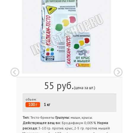
55 руб.
(цена за шт.)
объем:
100 г
1 кг
Тип:
Тесто-брикеты
Грызуны:
мыши, крысы.
Действующее вещ-во:
Бродифакум 0,005%
Норма
расхода:
5-10 гр. против крыс, 2-5 гр. против мышей