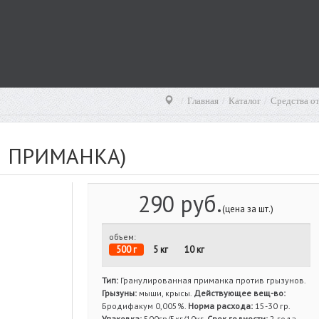
Главная
Каталог
Средства о
 ПРИМАНКА)
290 руб.
(цена за шт.)
объем:
500 г
5 кг
10 кг
Тип:
Гранулированная приманка против грызунов.
Грызуны:
мыши, крысы.
Действующее вещ-во:
Бродифакум 0,005%.
Норма расхода:
15-30 гр.
Упаковка:
500гр/5кг/10кг.
Срок годности:
2 года.