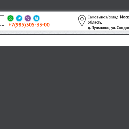
Самовывоз/склад:
Моск
область,
+7(985)305-33-00
утилково,
ул. Сходне
д. П