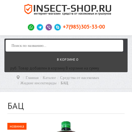
+7(985)305-33-00
В КОРЗИНЕ
0
руб.
Товар добавлен в корзину
В корзине
на сумму
Главная
Каталог
Средства от насекомых
Жидкие инсектициды
БАЦ
БАЦ
новинка