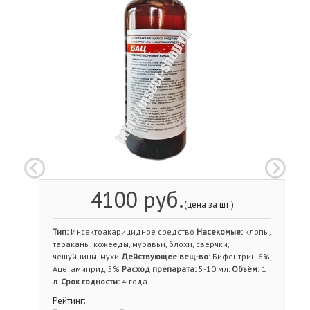
4100 руб.
(цена за шт.)
Тип:
Инсектоакарицидное средство
Насекомые:
клопы,
тараканы, кожееды, муравьи, блохи, сверчки,
чешуйницы, мухи
Действующее вещ-во:
Бифентрин 6%,
Ацетамиприд 5%
Расход препарата:
5-10 мл.
Объём:
1
л.
Срок годности:
4 года
Рейтинг: