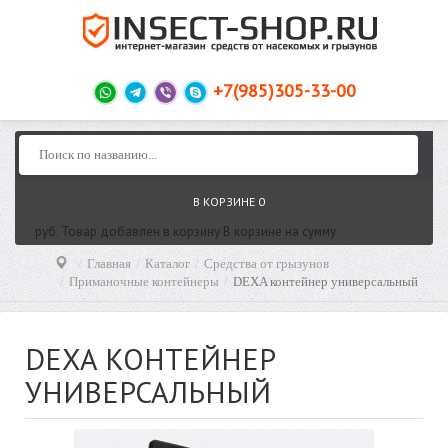
+7(985)305-33-00
В КОРЗИНЕ
0
руб.
Товар добавлен в корзину
В корзине
на сумму
Главная
Каталог
Средства от грызунов
Приманочные контейнеры
DEXA контейнер универсальный
DEXA КОНТЕЙНЕР
УНИВЕРСАЛЬНЫЙ