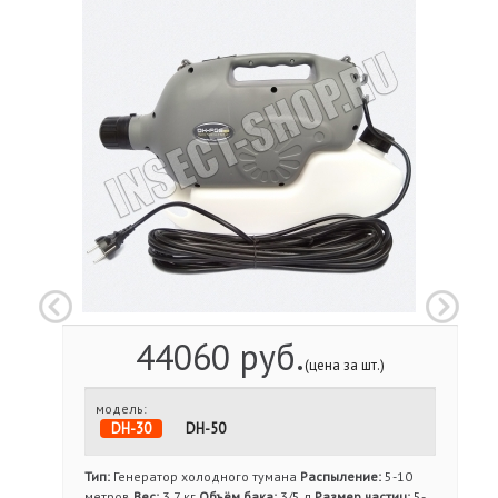
44060 руб.
(цена за шт.)
модель:
DH-30
DH-50
Тип:
Генератор холодного тумана
Распыление:
5-10
метров
Вес:
3,7 кг
Объём бака:
3/5 л
Размер частиц:
5-