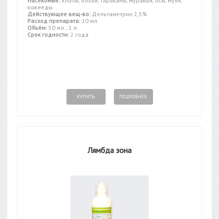
Насекомые:
клопы, блохи, тараканы, муравьи, осы, мухи,
кожееды.
Действующее вещ-во:
Дельтаметрин 2,5%
Расход препарата:
10 мл.
Объём:
50 мл., 1 л.
Срок годности:
2 года
КУПИТЬ
ПОДРОБНЕЕ
Лямбда зона