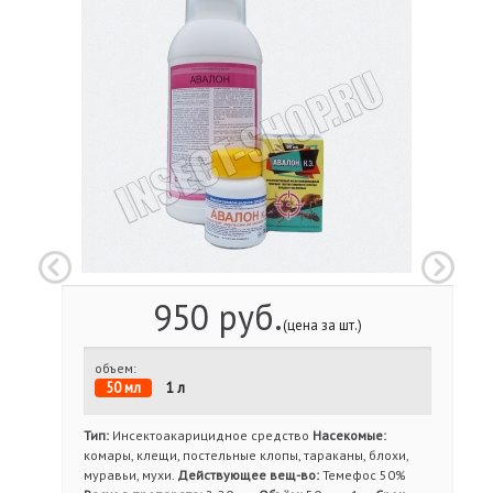
950 руб.
(цена за шт.)
объем:
50 мл
1 л
Тип:
Инсектоакарицидное средство
Насекомые:
комары, клещи, постельные клопы, тараканы, блохи,
муравьи, мухи.
Действующее вещ-во:
Темефос 50%