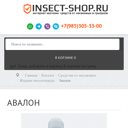
+7(985)305-33-00
В КОРЗИНЕ
0
руб.
Товар добавлен в корзину
В корзине
на сумму
Главная
Каталог
Средства от насекомых
Жидкие инсектициды
Авалон
АВАЛОН