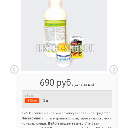
690 руб.
(цена за шт.)
объем:
50 мл
1 л
Тип:
Инсектицидное микрокапсулированное средство
Насекомые:
клопы, муравьи, блохи, тараканы, осы, мухи,
комары, клещи.
Действующее вещ-во:
Лямбда-