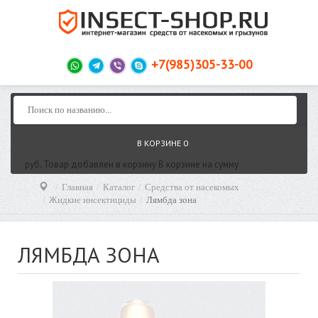
+7(985)305-33-00
В КОРЗИНЕ
0
руб.
Товар добавлен в корзину
В корзине
на сумму
Главная
Каталог
Средства от насекомых
Жидкие инсектициды
Лямбда зона
ЛЯМБДА ЗОНА