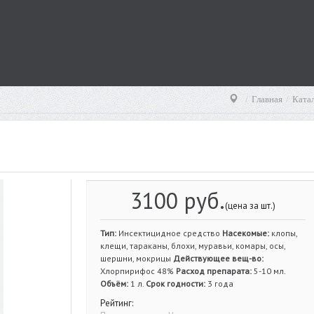
Главная
Ката
3100 руб.
(цена за шт.)
Тип:
Инсектицидное средство
Насекомые:
клопы,
клещи, тараканы, блохи, муравьи, комары, осы,
шершни, мокрицы
Действующее вещ-во:
Хлорпирифос 48%
Расход препарата:
5-10 мл.
Объём:
1 л.
Срок годности:
3 года
Рейтинг: