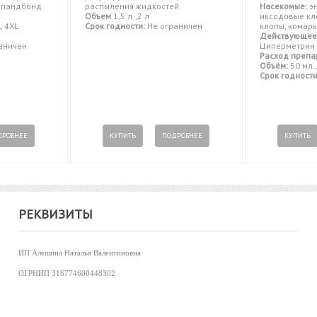
пандбонд
распыления жидкостей
Насекомые:
эн
Объем
1,5 л.,2 л
иксодовые кл
L, 4XL
Срок годности:
Не ограничен
клопы, комары
Действующее
аничен
Циперметрин
Расход препа
Объём:
50 мл., 
Срок годности
ДРОБНЕЕ
КУПИТЬ
ПОДРОБНЕЕ
КУПИТЬ
РЕКВИЗИТЫ
ИП Алешина Наталья Валентиновна
ОГРНИП
316774600448302