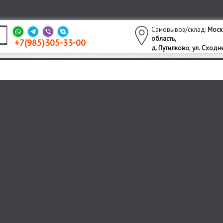
Самовывоз/склад:
Моск
область,
+7(985)305-33-00
утилково,
ул. Сходне
д. П