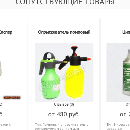
СОПУТСТВУЮЩИЕ ТОВАРЫ
Каспер
Опрыскиватель помповый
Цип
0)
Отзывов (0)
От
б.
от
480 руб.
от
езон с
Тип:
Помповый опрыскиватель с
Тип:
Инсектоа
регулируемым соплом для
средство