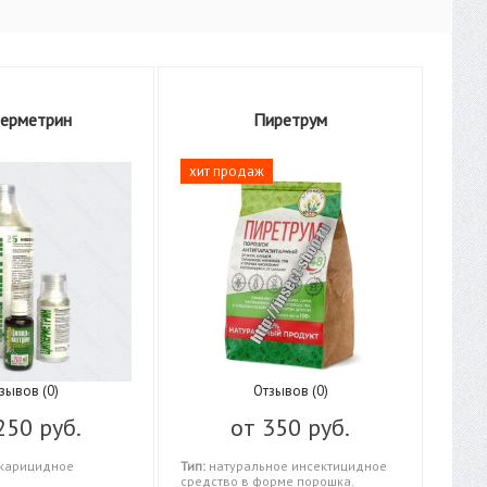
ерметрин
Пиретрум
хит продаж
зывов (0)
Отзывов (0)
250 руб.
от
350 руб.
карицидное
Тип:
натуральное инсектицидное
средство в форме порошка.