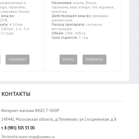
цефалитные и
Насекомые:
клопы, блохи,
ещи, тараканы,
тараканы, вши, клещи, тля, муравьи,
, муравьи, блохи.
мукоеды.
 вещ-во:
Действующее вещ-во:
ромашка
 25%
далматская.
рата:
4-10 мл.
Расход препарата:
согласно
100 мл., 1 л., 5 л.
инструкции.
:
2 года
Объём:
100г, 300 гр.
Срок годности:
1 год.
ПОДРОБНЕЕ
КУПИТЬ
ПОДРОБНЕЕ
КОНТАКТЫ
Интернет-магазин INSECT-SHOP
143441, Московская область, д.Путилково, ул.Сходненская, д.8
т.
8 (985) 305 33 00
Эл.почта
insect-shop@yandex.ru