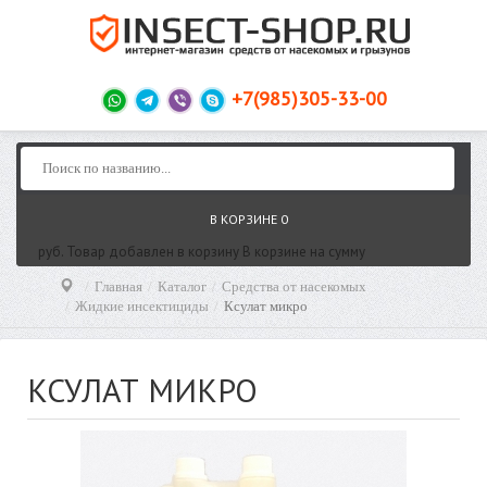
+7(985)305-33-00
В КОРЗИНЕ
0
руб.
Товар добавлен в корзину
В корзине
на сумму
Главная
Каталог
Средства от насекомых
Жидкие инсектициды
Ксулат микро
КСУЛАТ МИКРО