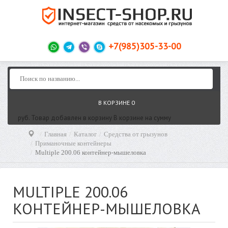
+7(985)305-33-00
В КОРЗИНЕ
0
руб.
Товар добавлен в корзину
В корзине
на сумму
Главная
Каталог
Средства от грызунов
Приманочные контейнеры
Multiple 200.06 контейнер-мышеловка
MULTIPLE 200.06
КОНТЕЙНЕР-МЫШЕЛОВКА