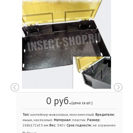
0 руб.
(цена за шт.)
Тип:
контейнер-живоловка, многоместный.
Вредители:
мыши, насекомые.
Материал:
пластик.
Размер:
268х172х53 мм
Вес:
340 г
Срок годности:
не ограничен