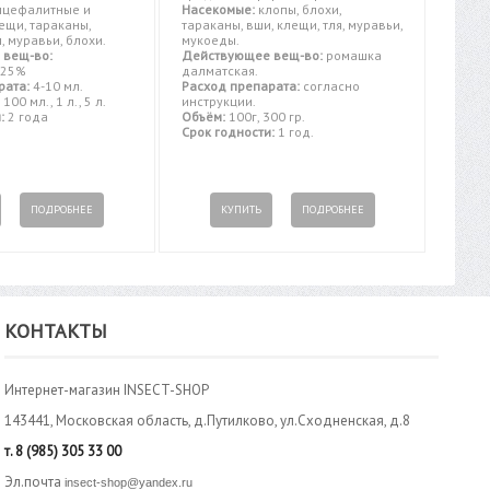
цефалитные и
Насекомые:
клопы, блохи,
ещи, тараканы,
тараканы, вши, клещи, тля, муравьи,
, муравьи, блохи.
мукоеды.
 вещ-во:
Действующее вещ-во:
ромашка
 25%
далматская.
рата:
4-10 мл.
Расход препарата:
согласно
100 мл., 1 л., 5 л.
инструкции.
:
2 года
Объём:
100г, 300 гр.
Срок годности:
1 год.
ПОДРОБНЕЕ
КУПИТЬ
ПОДРОБНЕЕ
КОНТАКТЫ
Интернет-магазин INSECT-SHOP
143441, Московская область, д.Путилково, ул.Сходненская, д.8
т.
8 (985) 305 33 00
Эл.почта
insect-shop@yandex.ru