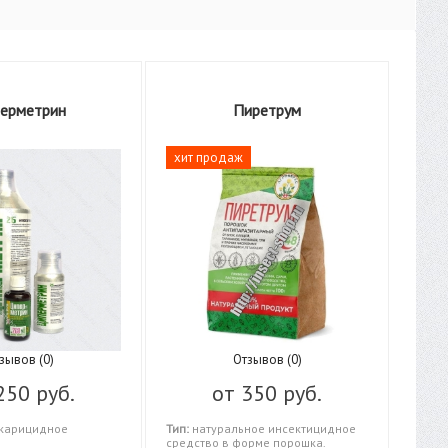
ерметрин
Пиретрум
хит продаж
зывов (0)
Отзывов (0)
250 руб.
от
350 руб.
карицидное
Тип:
натуральное инсектицидное
средство в форме порошка.