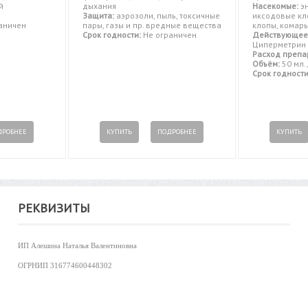
й
дыхания
Насекомые:
эн
Защита:
аэрозоли, пыль, токсичные
иксодовые кл
аничен
пары, газы и пр. вредные вещества
клопы, комары
Срок годности:
Не ограничен
Действующее
Циперметрин
Расход препа
Объём:
50 мл., 
Срок годности
ДРОБНЕЕ
КУПИТЬ
ПОДРОБНЕЕ
КУПИТЬ
РЕКВИЗИТЫ
ИП Алешина Наталья Валентиновна
ОГРНИП
316774600448302