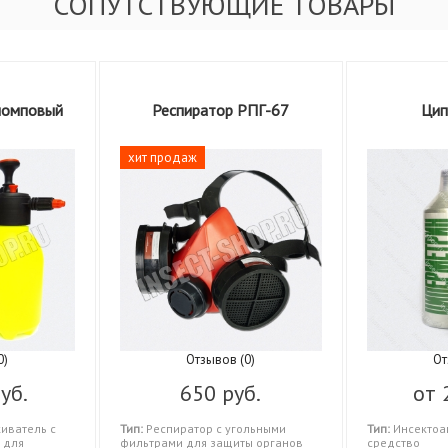
СОПУТСТВУЮЩИЕ ТОВАРЫ
помповый
Респиратор РПГ-67
Цип
хит продаж
0)
Отзывов (0)
От
уб.
650 руб.
от
иватель с
Тип:
Респиратор с угольными
Тип:
Инсектоа
 для
фильтрами для защиты органов
средство