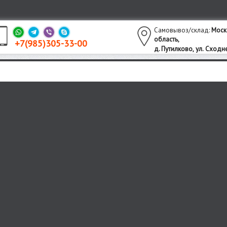
Самовывоз/склад:
Моск
область,
+7(985)305-33-00
утилково,
ул. Сходне
д. П