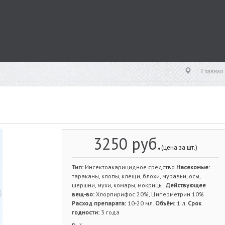
Главная
3250 руб.
(цена за шт.)
Тип:
Инсектоакарицидное средство
Насекомые:
тараканы, клопы, клещи, блохи, муравьи, осы,
шершни, мухи, комары, мокрицы.
Действующее
вещ-во:
Хлорпирифос 20%, Циперметрин 10%
Расход препарата:
10-20 мл.
Объём:
1 л.
Срок
годности:
3 года