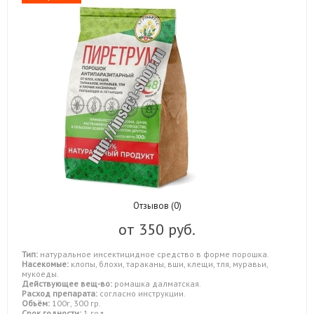
Отзывов (0)
от
350 руб.
Тип:
натуральное инсектицидное средство в форме порошка.
Насекомые:
клопы, блохи, тараканы, вши, клещи, тля, муравьи,
мукоеды.
Действующее вещ-во:
ромашка далматская.
Расход препарата:
согласно инструкции.
Объём:
100г, 300 гр.
Срок годности:
1 год.