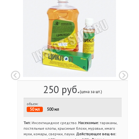
250 руб.
(цена за шт.)
объем:
50 мл
500 мл
Тип:
Инсектицидное средство.
Насекомые:
тараканы,
постельные клопы, крысиные блохи, муравьи, имаго
мухи, комары, сверчки, пауки.
Действующее вещ-во: