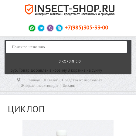
+7(985)305-33-00
В КОРЗИНЕ
0
руб.
Товар добавлен в корзину
В корзине
на сумму
Главная
Каталог
Средства от насекомых
Жидкие инсектициды
Циклоп
ЦИКЛОП