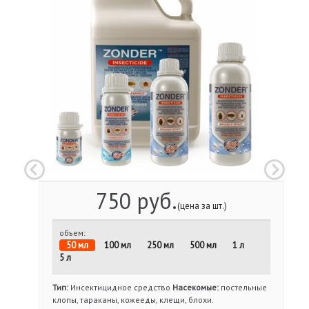
750 руб.
(цена за шт.)
объем:
50 мл
100 мл
250 мл
500 мл
1 л
5 л
Тип:
Инсектицидное средство
Насекомые:
постельные
клопы, тараканы, кожееды, клещи, блохи.