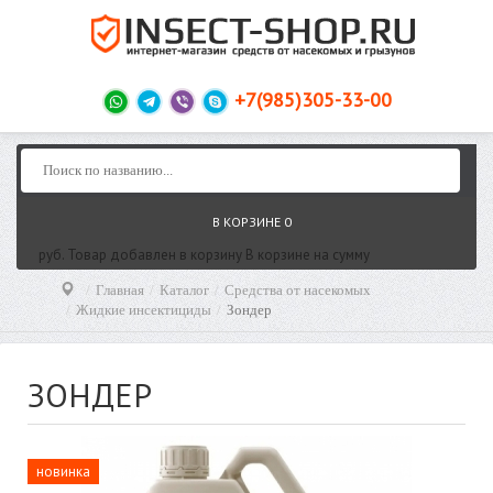
+7(985)305-33-00
В КОРЗИНЕ
0
руб.
Товар добавлен в корзину
В корзине
на сумму
Главная
Каталог
Средства от насекомых
Жидкие инсектициды
Зондер
ЗОНДЕР
новинка